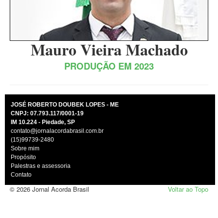
Mauro Vieira Machado
PRODUÇÃO EM 2023
JOSÉ ROBERTO DOUBEK LOPES - ME
CNPJ: 07.793.117/0001-19
IM 10.224 - Piedade, SP
contato@jornalacordabrasil.com.br
(15)99739-2480
Sobre mim
Propósito
Palestras e assessoria
Contato
© 2026 Jornal Acorda Brasil
Voltar ao Topo