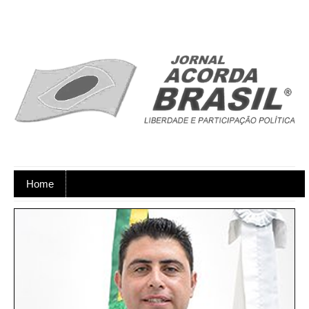
Home
Ano XX - Postagens nos dias úteis,
de segunda a sexta-feira