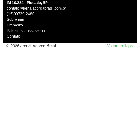
IM 10.224 - Piedade, SP
contato@jornalacordabrasil.com.br
(15)99739-2480
Sobre mim
Propósito
Palestras e assessoria
Contato
© 2026 Jornal Acorda Brasil
Voltar ao Topo