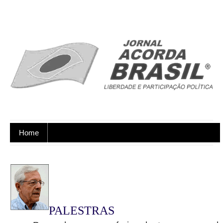
Home
Ano XX - Postagens nos dias úteis,
de segunda a sexta-feira
PALESTRAS