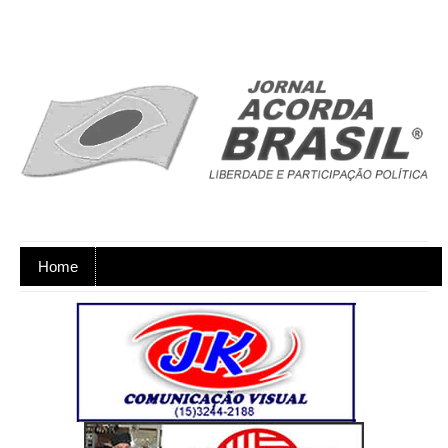
Home
Ano XX - Postagens nos dias úteis,
de segunda a sexta-feira