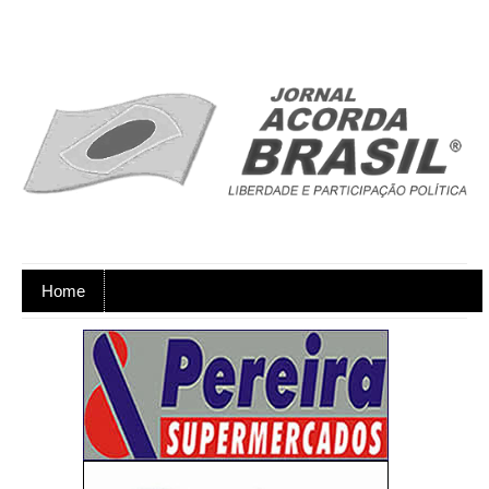
Home
Ano XX - Postagens nos dias úteis,
de segunda a sexta-feira