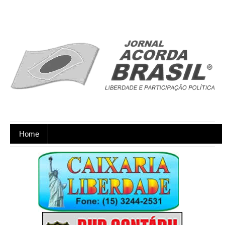
Home
Ano XX - Postagens nos dias úteis,
de segunda a sexta-feira