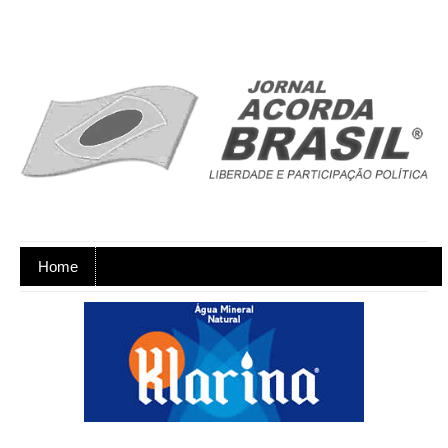
Home
Ano XX - Postagens nos dias úteis,
de segunda a sexta-feira