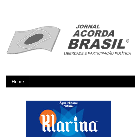
Home
Ano XX - Postagens nos dias úteis,
de segunda a sexta-feira